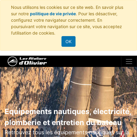
Nous utilisons les cookies sur ce site web. En savoir plus
sur notre
politique de vie privée
. Pour les désactiver,
configurez votre navigateur correctement. En
poursuivant votre navigation sur ce site, vous acceptez
l’utilisation de cookies.
OK
Equipements nautiques, électricité,
plomberie et entretien du bateau
Retrouvez tous les équipements nautiques sur la