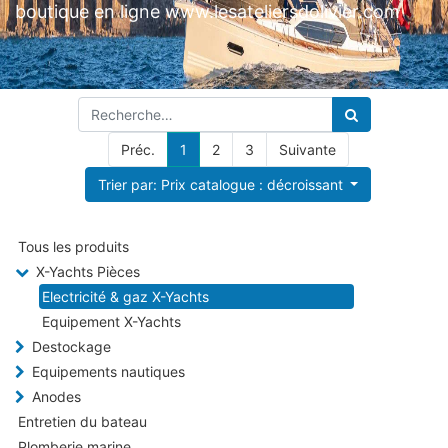
boutique en ligne www.lesateliersdolivier.com
Préc.
1
2
3
Suivante
Trier par: Prix catalogue : décroissant
Tous les produits
X-Yachts Pièces
Electricité & gaz X-Yachts
Equipement X-Yachts
Destockage
Equipements nautiques
Anodes
Entretien du bateau
Plomberie marine