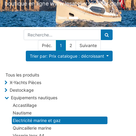
Préc.
1
2
Suivante
Trier par: Prix catalogue : décroissant
Tous les produits
X-Yachts Pièces
Destockage
Equipements nautiques
Accastillage
Nautisme
Electricité marine et gaz
Quincaillerie marine
Visserie Inox A4