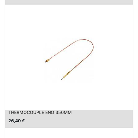
THERMOCOUPLE ENO 350MM
26,40
€