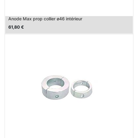
Anode Max prop collier ø46 intérieur
61,80
€