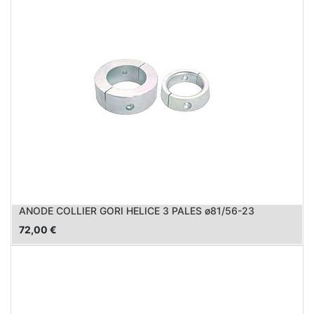
ANODE COLLIER GORI HELICE 3 PALES ø81/56-23
72,00
€