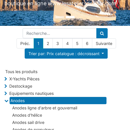
Préc.
1
2
3
4
5
6
Suivante
Trier par: Prix catalogue : décroissant
Tous les produits
X-Yachts Pièces
Destockage
Equipements nautiques
Anodes
Anodes ligne d'arbre et gouvernail
Anodes d'hélice
Anodes sail drive
Anodes de propulseur