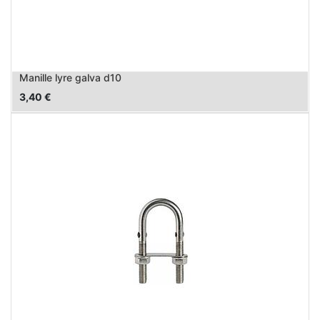
Manille lyre galva d10
3,40
€