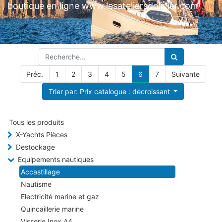
boutique en ligne www.lesateliersdolivier.com
Préc.
1
2
3
4
5
6
7
Suivante
Trier par: Prix catalogue : décroissant
Tous les produits
X-Yachts Pièces
Destockage
Equipements nautiques
Accastillage
Nautisme
Electricité marine et gaz
Quincaillerie marine
Visserie Inox A4