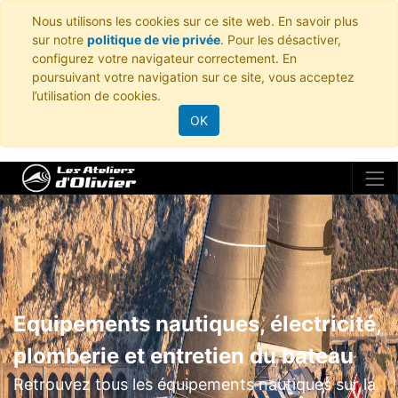
Nous utilisons les cookies sur ce site web. En savoir plus
sur notre
politique de vie privée
. Pour les désactiver,
configurez votre navigateur correctement. En
poursuivant votre navigation sur ce site, vous acceptez
l’utilisation de cookies.
OK
Equipements nautiques, électricité,
plomberie et entretien du bateau
Retrouvez tous les équipements nautiques sur la