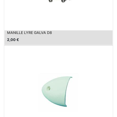
MANILLE LYRE GALVA D8
2,00
€