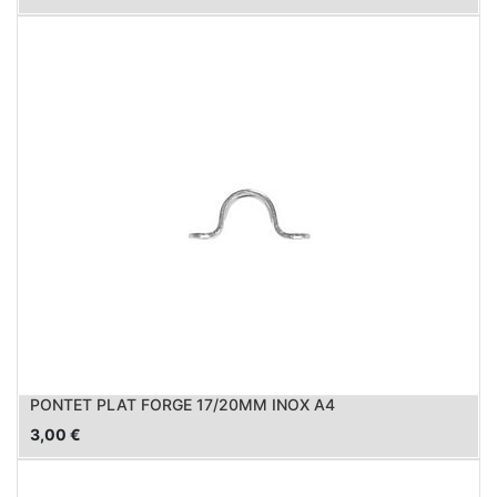
PONTET PLAT FORGE 17/20MM INOX A4
3,00
€