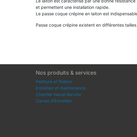
Le laiton est caractérisé par une bonne résistance 
et permettent une
installation
rapide.
Le passe coque crépine en laiton est indispensabl
Passe coque crépine existent en différentes tailles :
Nos produits & services
Peinture et finition
Entretien et maintenance
Chantier Naval Kervilor
Carnet d'Entretien