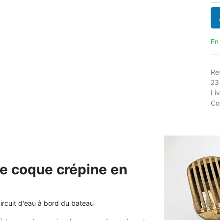
En
Ret
23
Li
Co
e coque crépine en
circuit d'eau à bord du bateau