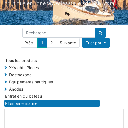
boutique en ligne www.lesateliersdolivier.com
Préc.
1
2
Suivante
Trier par
Tous les produits
X-Yachts Pièces
Destockage
Equipements nautiques
Anodes
Entretien du bateau
Plomberie marine