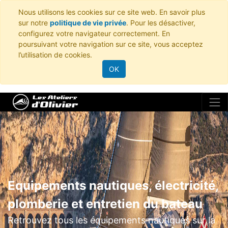
Nous utilisons les cookies sur ce site web. En savoir plus
sur notre
politique de vie privée
. Pour les désactiver,
configurez votre navigateur correctement. En
poursuivant votre navigation sur ce site, vous acceptez
l’utilisation de cookies.
OK
Equipements nautiques, électricité,
plomberie et entretien du bateau
Retrouvez tous les équipements nautiques sur la