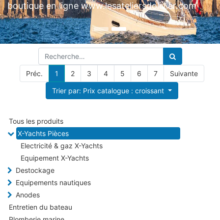
Préc.
1
2
3
4
5
6
7
Suivante
Trier par: Prix catalogue : croissant
Tous les produits
X-Yachts Pièces
Electricité & gaz X-Yachts
Equipement X-Yachts
Destockage
Equipements nautiques
Anodes
Entretien du bateau
Plomberie marine