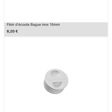
Filoir d'écoute Bague inox 16mm
6,20
€