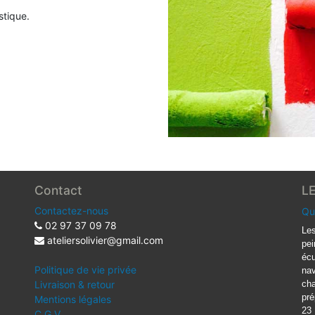
stique.
Contact
L
Contactez-nous
Qu
02 97 37 09 78
Les
ateliersolivier@gmail.com
pei
écu
Politique de vie privée
nav
Livraison & retour
cha
pré
Mentions légales
23
C.G.V.