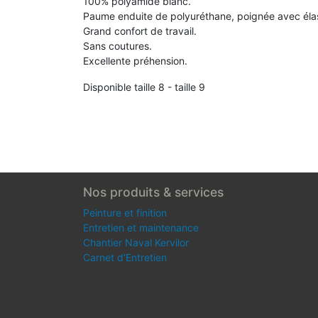
100% polyamide blanc.
Paume enduite de polyuréthane, poignée avec éla
Grand confort de travail.
Sans coutures.
Excellente préhension.
Disponible taille 8 - taille 9
Nos produits & services
Peinture et finition
Entretien et maintenance
Chantier Naval Kervilor
Carnet d'Entretien