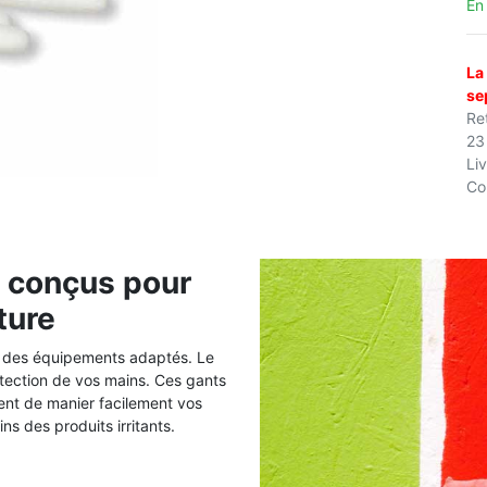
En
La
se
Ret
23
Li
Co
n conçus pour
ture
et des équipements adaptés. Le
tection de vos mains. Ces gants
tent de manier facilement vos
s des produits irritants.