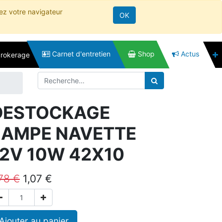
rez votre navigateur
OK
Carnet d'entretien
Shop
Actus
brokerage
DESTOCKAGE
LAMPE NAVETTE
12V 10W 42X10
,78
€
1,07
€
Ajouter au panier