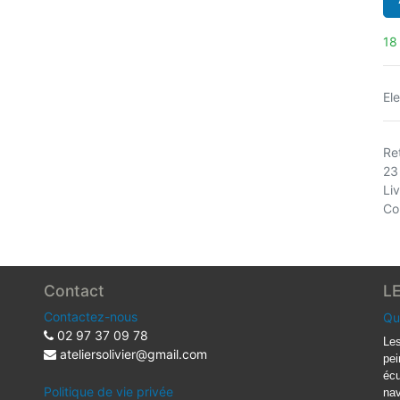
18
El
Ret
23
Li
Co
Contact
L
Contactez-nous
Qu
02 97 37 09 78
Les
ateliersolivier@gmail.com
pei
écu
Politique de vie privée
nav