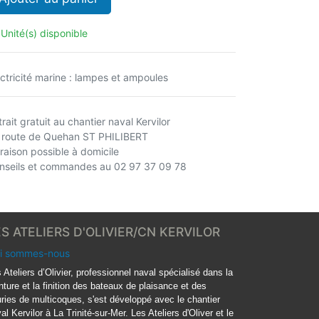
 Unité(s) disponible
ectricité marine : lampes et ampoules
rait gratuit au chantier naval Kervilor
 route de Quehan ST PHILIBERT
vraison possible à domicile
nseils et commandes au 02 97 37 09 78
ES ATELIERS D'OLIVIER/CN KERVILOR
i sommes-nous
 Ateliers d’Olivier, professionnel naval spécialisé dans la
nture et la finition des bateaux de plaisance et des
ries de multicoques, s'est développé avec le chantier
al Kervilor à La Trinité-sur-Mer. Les Ateliers d'Oliver et le