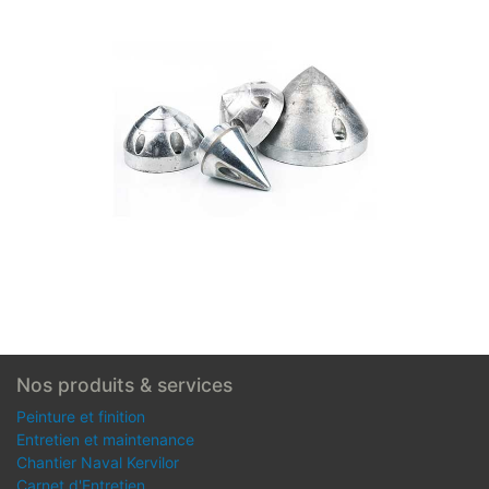
Nos produits & services
Peinture et finition
Entretien et maintenance
Chantier Naval Kervilor
Carnet d'Entretien