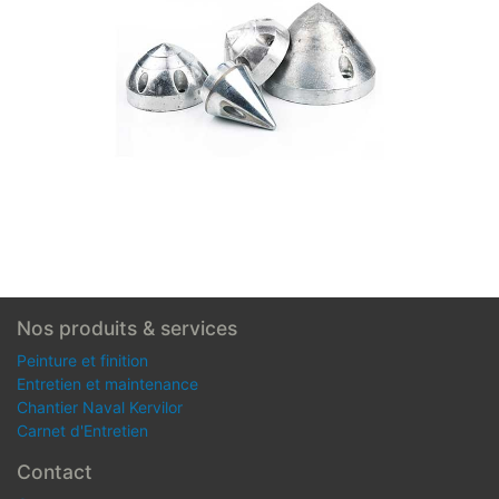
Nos produits & services
Peinture et finition
Entretien et maintenance
Chantier Naval Kervilor
Carnet d'Entretien
Contact