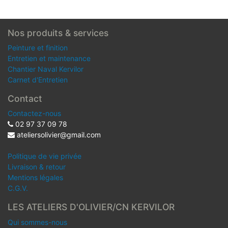
Nos produits & services
Peinture et finition
Entretien et maintenance
Chantier Naval Kervilor
Carnet d'Entretien
Contact
Contactez-nous
02 97 37 09 78
ateliersolivier@gmail.com
Politique de vie privée
Livraison & retour
Mentions légales
C.G.V.
LES ATELIERS D'OLIVIER/CN KERVILOR
Qui sommes-nous