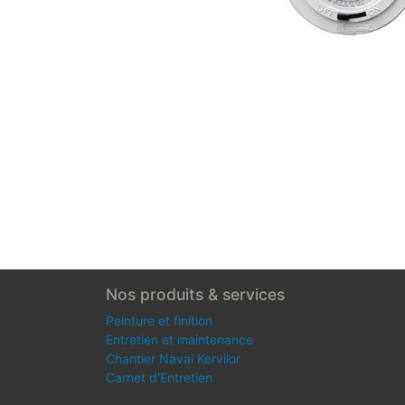
Nos produits & services
Peinture et finition
Entretien et maintenance
Chantier Naval Kervilor
Carnet d'Entretien