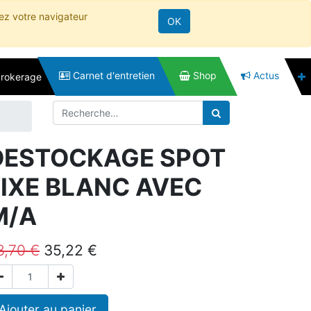
rez votre navigateur
OK
Carnet d'entretien
Shop
Actus
brokerage
DESTOCKAGE SPOT
FIXE BLANC AVEC
M/A
8,70
€
35,22
€
Ajouter au panier