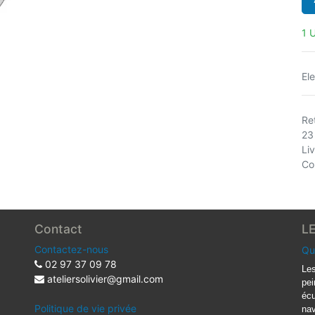
1 U
Ele
Ret
23
Li
Co
Contact
L
Contactez-nous
Qu
02 97 37 09 78
Les
ateliersolivier@gmail.com
pei
écu
Politique de vie privée
nav