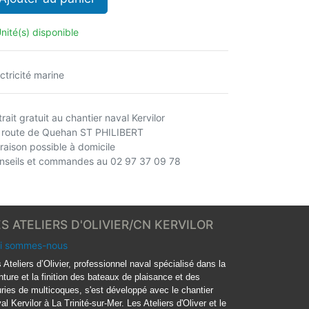
nité(s) disponible
ctricité marine
rait gratuit au chantier naval Kervilor
 route de Quehan ST PHILIBERT
vraison possible à domicile
nseils et commandes au 02 97 37 09 78
ES ATELIERS D'OLIVIER/CN KERVILOR
i sommes-nous
 Ateliers d’Olivier, professionnel naval spécialisé dans la
nture et la finition des bateaux de plaisance et des
ries de multicoques, s'est développé avec le chantier
al Kervilor à La Trinité-sur-Mer. Les Ateliers d'Oliver et le