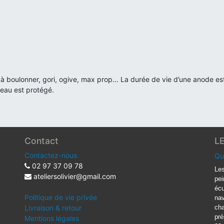
au, à boulonner, gori, ogive, max prop… La durée de vie d’une anode e
teau est protégé.
Contact
L
Contactez-nous
Qu
02 97 37 09 78
Les
ateliersolivier@gmail.com
pei
écu
Politique de vie privée
nav
Livraison & retour
cha
pré
Mentions légales