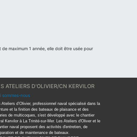
st de maximum 1 année, elle doit être usée pour
ES ATELIERS D'OLIVIER/CN KERVILOR
i sommes-nous
 Ateliers d’Olivier, professionnel naval spécialisé dans la
nture et la finition des bateaux de plaisance et des
ries de multicoques, s'est développé avec le chantier
al Kervilor à La Trinité-sur-Mer. Les Ateliers d'Oliver et le
ntier naval proposent des activités d'entretien, de
paration et de maintenance de bateaux.