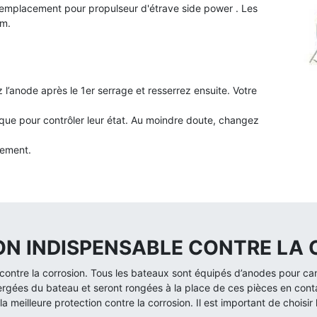
 remplacement pour p
ropulseur d'étrave side power . Les
um.
 l’anode après le 1er serrage et resserrez ensuite. Votre
que pour contrôler leur état. Au moindre doute, changez
cement.
ION INDISPENSABLE CONTRE LA
ontre la corrosion. Tous les bateaux sont équipés d’anodes pour canal
ergées du bateau et seront rongées à la place de ces pièces en cont
a meilleure protection contre la corrosion. Il est important de choisir