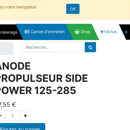
rez votre navigateur
OK
Carnet d'entretien
Shop
Actus
brokerage
ANODE
PROPULSEUR SIDE
POWER 125-285
7,55
€
Ajouter au panier