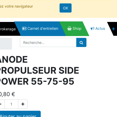
rez votre navigateur
OK
Carnet d'entretien
Shop
Actus
brokerage
ANODE
PROPULSEUR SIDE
POWER 55-75-95
0,80
€
Ajouter au panier