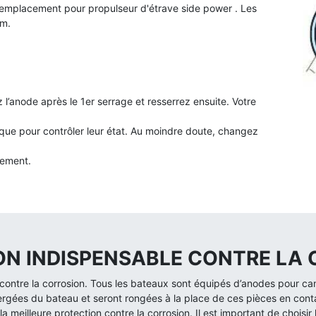
 remplacement pour p
ropulseur d'étrave side power . Les
um.
 l’anode après le 1er serrage et resserrez ensuite. Votre
que pour contrôler leur état. Au moindre doute, changez
cement.
ION INDISPENSABLE CONTRE LA
ontre la corrosion. Tous les bateaux sont équipés d’anodes pour canal
ergées du bateau et seront rongées à la place de ces pièces en cont
a meilleure protection contre la corrosion. Il est important de choisir