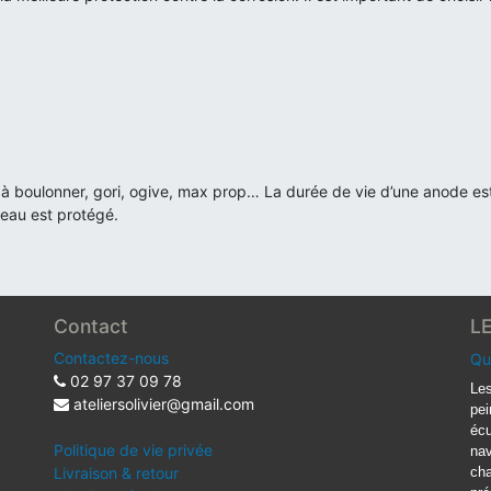
au, à boulonner, gori, ogive, max prop… La durée de vie d’une anode e
teau est protégé.
Contact
L
Contactez-nous
Qu
02 97 37 09 78
Les
ateliersolivier@gmail.com
pei
écu
Politique de vie privée
nav
Livraison & retour
cha