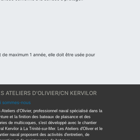
st de maximum 1 année, elle doit être usée pour
ES ATELIERS D'OLIVIER/CN KERVILOR
i sommes-nous
 Ateliers d’Olivier, professionnel naval spécialisé dans la
nture et la finition des bateaux de plaisance et des
ries de multicoques, s'est développé avec le chantier
al Kervilor à La Trinité-sur-Mer. Les Ateliers d'Oliver et le
ntier naval proposent des activités d'entretien, de