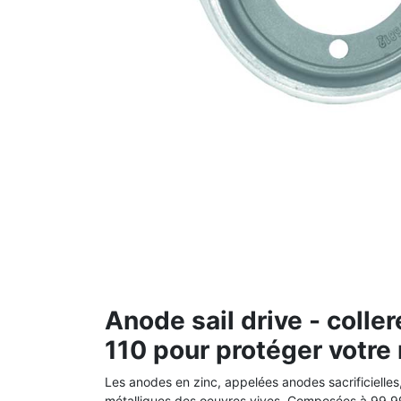
Anode sail drive - coller
110 pour protéger votre
Les anodes en zinc, appelées anodes sacrificielles,
métalliques des oeuvres vives.
Composées à 99,99