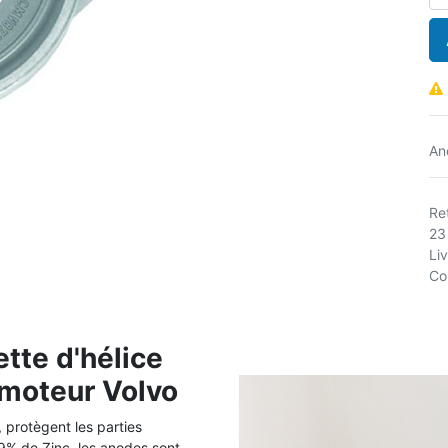
An
Ret
23
Li
Co
ette d'hélice
 moteur Volvo
 protègent les parties
% de Zinc, les anodes sont