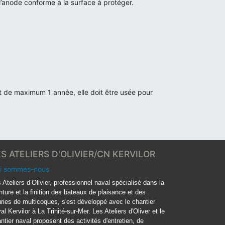
 l’anode conforme à la surface à protéger.
st de maximum 1 année, elle doit être usée pour
ES ATELIERS D'OLIVIER/CN KERVILOR
i sommes-nous
 Ateliers d’Olivier, professionnel naval spécialisé dans la
nture et la finition des bateaux de plaisance et des
ries de multicoques, s'est développé avec le chantier
al Kervilor à La Trinité-sur-Mer. Les Ateliers d'Oliver et le
ntier naval proposent des activités d'entretien, de