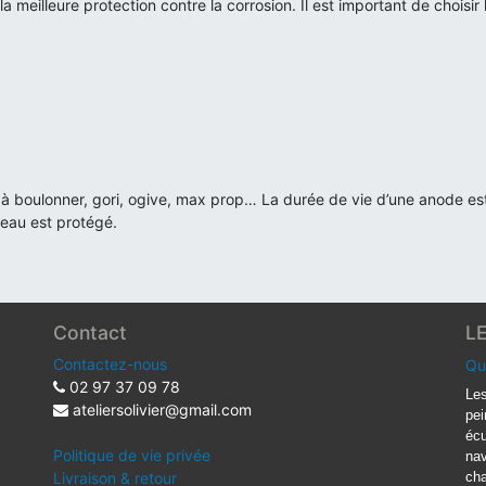
a meilleure protection contre la corrosion. Il est important de choisir
au, à boulonner, gori, ogive, max prop… La durée de vie d’une anode e
teau est protégé.
Contact
L
Contactez-nous
Qu
02 97 37 09 78
Les
ateliersolivier@gmail.com
pei
écu
Politique de vie privée
nav
Livraison & retour
cha