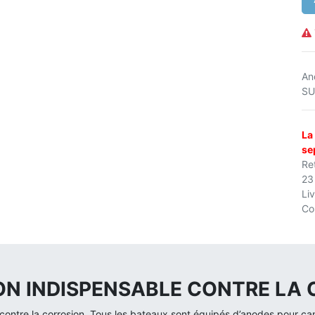
An
S
La
se
Ret
23
Li
Co
ION INDISPENSABLE CONTRE LA
ontre la corrosion. Tous les bateaux sont équipés d’anodes pour canal