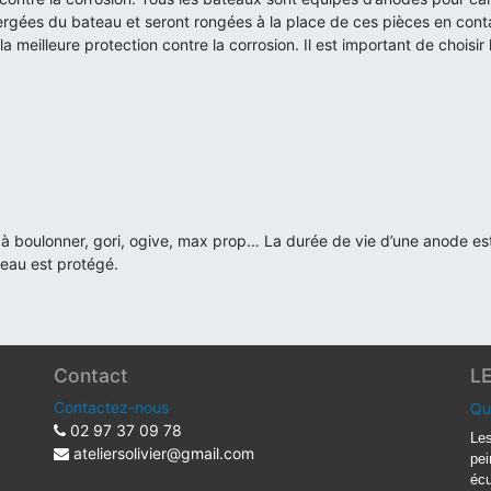
ergées du bateau et seront rongées à la place de ces pièces en cont
a meilleure protection contre la corrosion. Il est important de choisir
au, à boulonner, gori, ogive, max prop… La durée de vie d’une anode e
teau est protégé.
Contact
L
Contactez-nous
Qu
02 97 37 09 78
Les
ateliersolivier@gmail.com
pei
écu