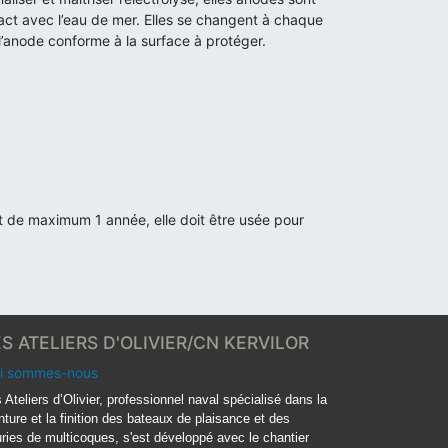
act avec l’eau de mer. Elles se changent à chaque
 l’anode conforme à la surface à protéger.
st de maximum 1 année, elle doit être usée pour
ES ATELIERS D'OLIVIER/CN KERVILOR
i sommes-nous
 Ateliers d’Olivier, professionnel naval spécialisé dans la
nture et la finition des bateaux de plaisance et des
ries de multicoques, s'est développé avec le chantier