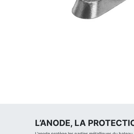
L’ANODE, LA PROTECT
L’anode protège les parties métalliques du bateau c