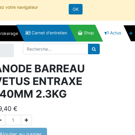
rez votre navigateur
OK
Carnet d'entretien
Shop
Actus
brokerage
ANODE BARREAU
VETUS ENTRAXE
140MM 2.3KG
9,40
€
Ajouter au panier