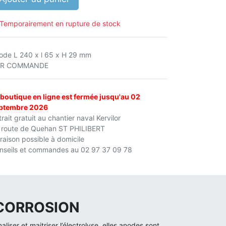
Temporairement en rupture de stock
ode L 240 x l 65 x H 29 mm
UR COMMANDE
 boutique en ligne est fermée jusqu'au 02
ptembre 2026
rait gratuit au chantier naval Kervilor
 route de Quehan ST PHILIBERT
vraison possible à domicile
nseils et commandes au 02 97 37 09 78
 CORROSION
iser et maitriser l’électrolyse, elles anodes sont