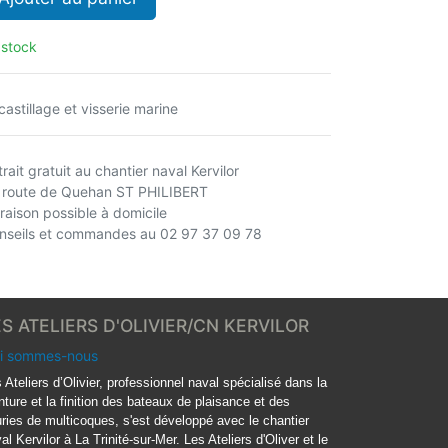
 stock
castillage et visserie marine
rait gratuit au chantier naval Kervilor
 route de Quehan ST PHILIBERT
vraison possible à domicile
nseils et commandes au 02 97 37 09 78
ES ATELIERS D'OLIVIER/CN KERVILOR
i sommes-nous
 Ateliers d’Olivier, professionnel naval spécialisé dans la
nture et la finition des bateaux de plaisance et des
ries de multicoques, s'est développé avec le chantier
al Kervilor à La Trinité-sur-Mer. Les Ateliers d'Oliver et le