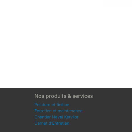
Nos produits & services
Peinture et finition
Entretien et maintenance
Chantier Naval Kervilor
Carnet d'Entretien