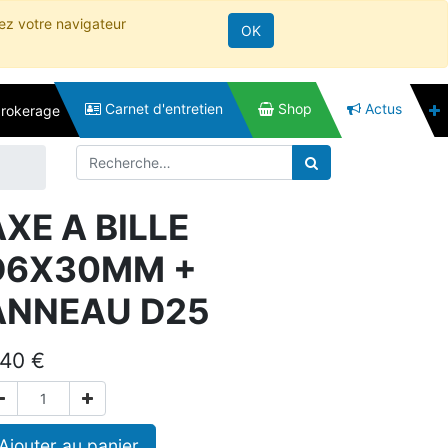
rez votre navigateur
OK
Carnet d'entretien
Shop
Actus
brokerage
XE A BILLE
D6X30MM +
ANNEAU D25
,40
€
Ajouter au panier