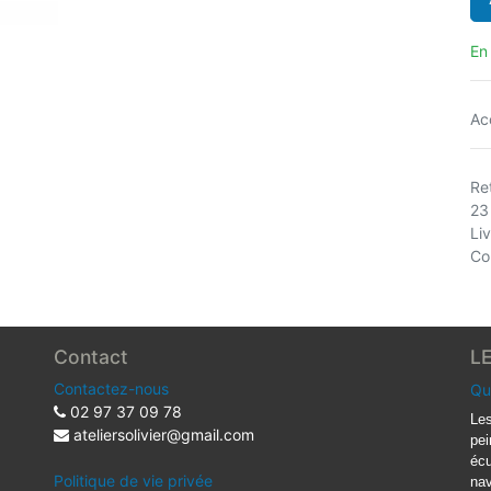
En
Ac
Ret
23
Li
Co
Contact
L
Contactez-nous
Qu
02 97 37 09 78
Les
ateliersolivier@gmail.com
pei
écu
Politique de vie privée
nav