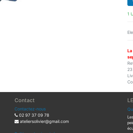
1 U
Ele
La
se
Ret
23
Li
Co
Contact
L
Contactez-nous
Qu
02 97 37 09 78
Les
ateliersolivier@gmail.com
pei
écu