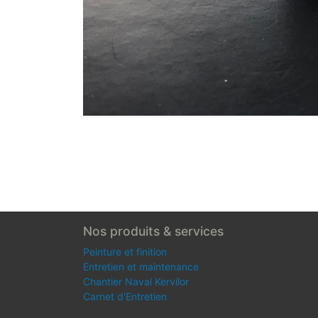
Nos produits & services
Peinture et finition
Entretien et maintenance
Chantier Naval Kervilor
Carnet d'Entretien