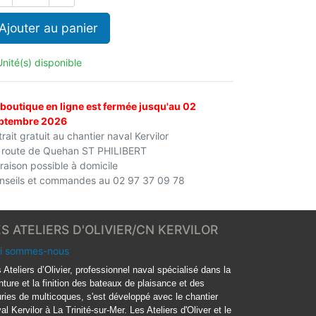
Ajouter au panier
Unité(s) disponible
 boutique en ligne est fermée jusqu'au 02
ptembre 2026
rait gratuit au chantier naval Kervilor
 route de Quehan ST PHILIBERT
vraison possible à domicile
nseils et commandes au 02 97 37 09 78
ES ATELIERS D'OLIVIER/CN KERVILOR
i sommes-nous
 Ateliers d’Olivier, professionnel naval spécialisé dans la
nture et la finition des bateaux de plaisance et des
ries de multicoques, s'est développé avec le chantier
al Kervilor à La Trinité-sur-Mer. Les Ateliers d'Oliver et le