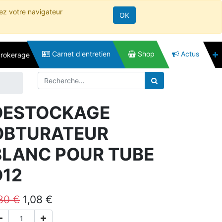
rez votre navigateur
OK
Carnet d'entretien
Shop
Actus
brokerage
DESTOCKAGE
OBTURATEUR
BLANC POUR TUBE
D12
,80
€
1,08
€