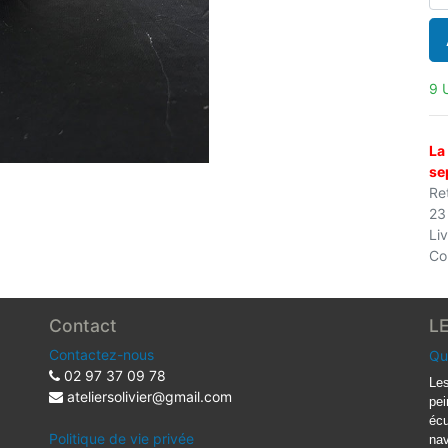
9 
La
se
Ret
23
Li
Co
Contact
L
Contactez-nous
Qu
02 97 37 09 78
Les
ateliersolivier@gmail.com
pei
écu
Politique de vie privée
nav