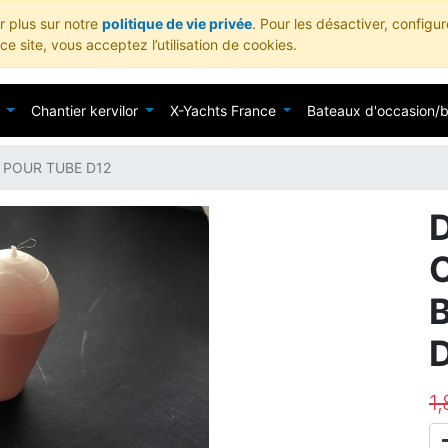
ir plus sur notre
politique de vie privée
. Pour les désactiver, configu
e site, vous acceptez l’utilisation de cookies.
Chantier kervilor
X-Yachts France
Bateaux d'occasion/
POUR TUBE D12
1