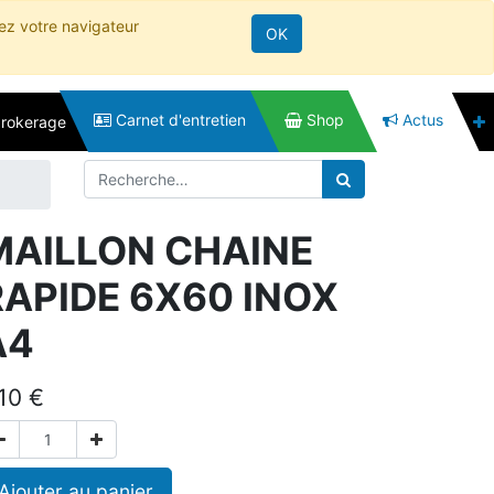
rez votre navigateur
OK
Carnet d'entretien
Shop
Actus
brokerage
MAILLON CHAINE
RAPIDE 6X60 INOX
A4
,10
€
Ajouter au panier