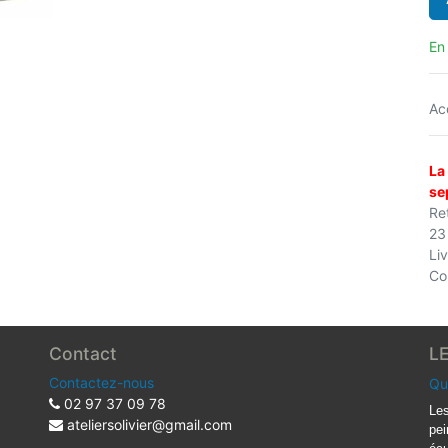
En
Ac
La
se
Ret
23
Li
Co
Contact
L
Contactez-nous
Qu
02 97 37 09 78
Les
ateliersolivier@gmail.com
pei