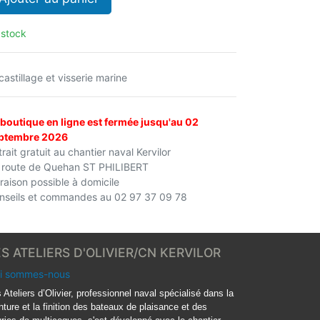
 stock
castillage et visserie marine
 boutique en ligne est fermée jusqu'au 02
ptembre 2026
rait gratuit au chantier naval Kervilor
 route de Quehan ST PHILIBERT
vraison possible à domicile
nseils et commandes au 02 97 37 09 78
ES ATELIERS D'OLIVIER/CN KERVILOR
i sommes-nous
 Ateliers d’Olivier, professionnel naval spécialisé dans la
nture et la finition des bateaux de plaisance et des