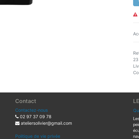
Ac
Ret
23
Li
Co
Contact
L
Contactez-nous
Qu
02 97 37 09 78
Les
ateliersolivier@gmail.com
pei
écu
Politique de vie privée
nav