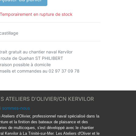
Temporairement en rupture de stock
castillage
rait gratuit au chantier naval Kervilor
 route de Quehan ST PHILIBERT
vraison possible à domicile
nseils et commandes au 02 97 37 09 78
ES ATELIERS D'OLIVIER/CN KERVILOR
i sommes-nous
 Ateliers d’Olivier, professionnel naval spécialisé dans la
nture et la finition des bateaux de plaisance et des
ries de multicoques, s'est développé avec le chantier
al Kervilor à La Trinité-sur-Mer. Les Ateliers d'Oliver et le