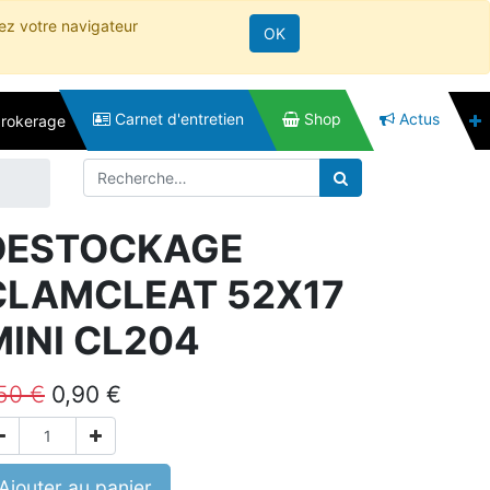
rez votre navigateur
OK
Carnet d'entretien
Shop
Actus
brokerage
DESTOCKAGE
CLAMCLEAT 52X17
MINI CL204
,50
€
0,90
€
Ajouter au panier