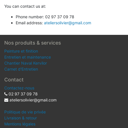
You can contact us at:
Phone number:
02 97 37 09 78
Email address:
ateliersolivier@gmail.com
Nos produits & services
Peinture et finition
Entretien et maintenance
Chantier Naval Kervilor
Carnet d'Entretien
Contact
Contactez-nous
02 97 37 09 78
ateliersolivier@gmail.com
Politique de vie privée
Livraison & retour
Mentions légales