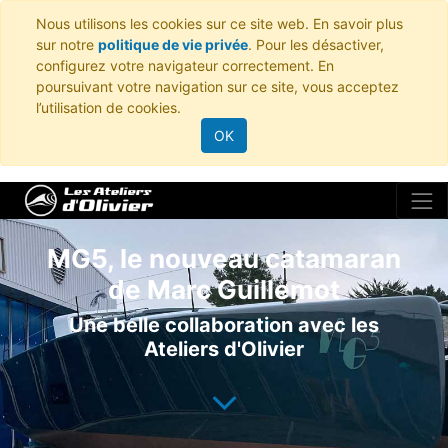
Nous utilisons les cookies sur ce site web. En savoir plus
sur notre
politique de vie privée
. Pour les désactiver,
configurez votre navigateur correctement. En
poursuivant votre navigation sur ce site, vous acceptez
l’utilisation de cookies.
OK
MG5, le nouveau catamaran
de Marc Guillemot
Une belle collaboration avec les
Ateliers d'Olivier