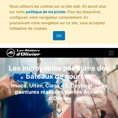
Nous utilisons les cookies sur ce site web. En savoir plus
sur notre
politique de vie privée
. Pour les désactiver,
configurez votre navigateur correctement. En
poursuivant votre navigation sur ce site, vous acceptez
l’utilisation de cookies.
OK
Les incroyables peintures des
bateaux de courses
Imoca, Ultim, Class 40, Dayboat... Les
peintures réalisées par les Ateliers
d'Olivier