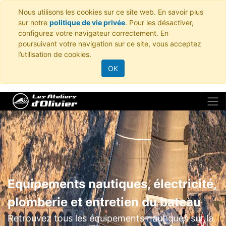
Nous utilisons les cookies sur ce site web. En savoir plus
sur notre
politique de vie privée
. Pour les désactiver,
configurez votre navigateur correctement. En
poursuivant votre navigation sur ce site, vous acceptez
l’utilisation de cookies.
OK
Equipements nautiques, électricité,
plomberie et entretien du bateau
Retrouvez tous les équipements nautiques sur la