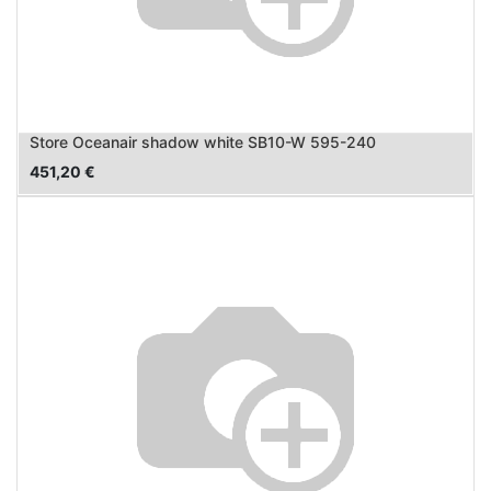
Store Oceanair shadow white SB10-W 595-240
451,20
€