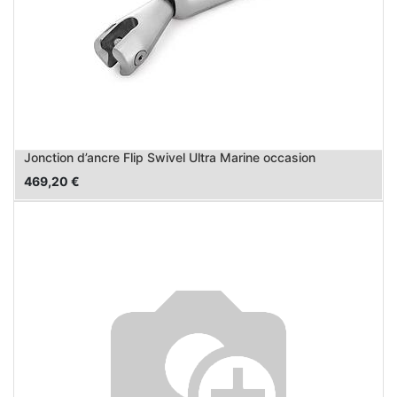
Jonction d’ancre Flip Swivel Ultra Marine occasion
469,20
€