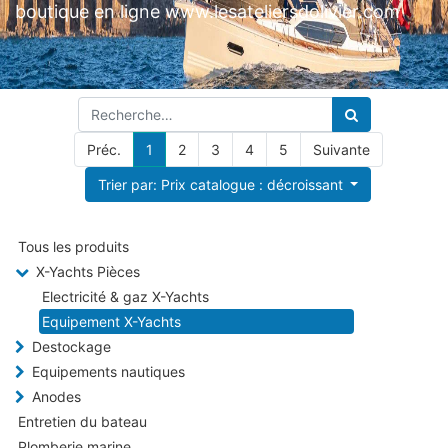
boutique en ligne www.lesateliersdolivier.com
Préc.
1
2
3
4
5
Suivante
Trier par: Prix catalogue : décroissant
Tous les produits
X-Yachts Pièces
Electricité & gaz X-Yachts
Equipement X-Yachts
Destockage
Equipements nautiques
Anodes
Entretien du bateau
Plomberie marine