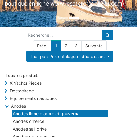
Préc.
1
2
3
Suivante
Trier par: Prix catalogue : décroissant
Tous les produits
X-Yachts Pièces
Destockage
Equipements nautiques
Anodes
Anodes ligne d'arbre et gouvernail
Anodes d'hélice
Anodes sail drive
Anodes de propulseur