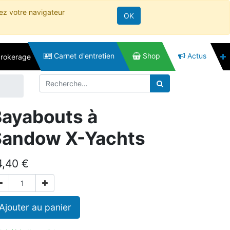
rez votre navigateur
OK
Carnet d'entretien
Shop
Actus
brokerage
ayabouts à
Sandow X-Yachts
4,40
€
Ajouter au panier