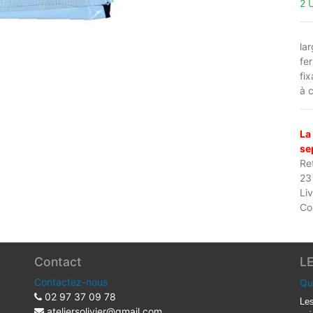
2 
la
fe
fi
à c
La
se
Ret
23
Li
Co
Contact
L
Contactez-nous
Qu
02 97 37 09 78
Les
ateliersolivier@gmail.com