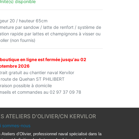
Unité(s) disponible
rgeur 20 / hauteur 65cm
rmeture par sandow / latte de renfort / système de
xation rapide par lattes et champignons à visser ou
oller (non fournis)
 boutique en ligne est fermée jusqu'au 02
ptembre 2026
rait gratuit au chantier naval Kervilor
 route de Quehan ST PHILIBERT
vraison possible à domicile
nseils et commandes au 02 97 37 09 78
ES ATELIERS D'OLIVIER/CN KERVILOR
i sommes-nous
 Ateliers d’Olivier, professionnel naval spécialisé dans la