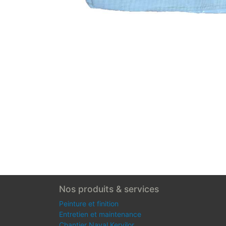
Nos produits & services
Peinture et finition
Entretien et maintenance
Chantier Naval Kervilor