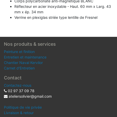
Corps polycarbonate anti-magnétique BLANC
Réflecteur en acier inoxydable - Haut. 60 mm x Larg. 43
mm x ép. 34 mm
Verrine en plexiglas striée type lentille de Fresnel
Nos produits & services
Peinture et finition
Entretien et maintenance
Chantier Naval Kervilor
Carnet d'Entretien
Contact
Contactez-nous
02 97 37 09 78
ateliersolivier@gmail.com
Politique de vie privée
Livraison & retour